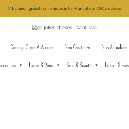
Livraison gratuite en relais colis (en France) dès 50€ d'achats.
Concept Store À Vannes
Nos Créateurs
Nos Actualités
cessoires
Home & Déco
Soin & Beauté
Loisirs & pape