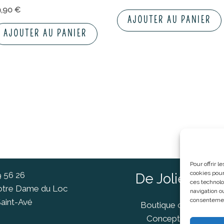
9,90
€
AJOUTER AU PANIER
AJOUTER AU PANIER
Pour offrir 
cookies pour
9 56 26
De Jolies Ch
ces technolo
Notre Dame du Loc
navigation ou
consentement
aint-Avé
Boutique cadeaux Va
Concept Store Van