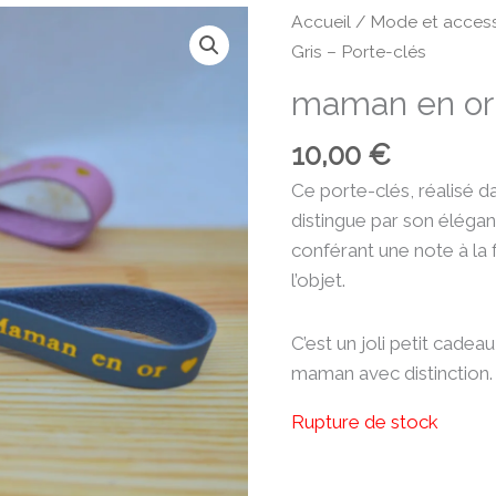
Accueil
/
Mode et access
Gris – Porte-clés
maman en or 
10,00
€
Ce porte-clés, réalisé da
distingue par son élégan
conférant une note à la f
l’objet.
C’est un joli petit cade
maman avec distinction.
Rupture de stock