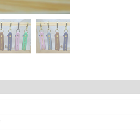
Avis (0)
m