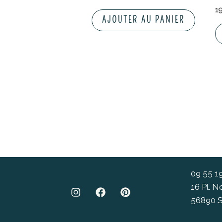
1
AJOUTER AU PANIER
09 55 1
16 Pl. 
56890 S