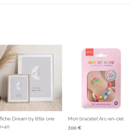
ffiche Dream by little one
Mon bracelet Arc-en-ciel
0×40
7,00
€