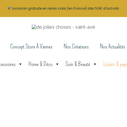
Livraison gratuite en relais colis (en France) dès 50€ d'achats.
Concept Store À Vannes
Nos Créateurs
Nos Actualités
cessoires
Home & Déco
Soin & Beauté
Loisirs & pape