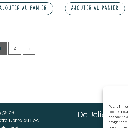
AJOUTER AU PANIER
AJOUTER AU PANIER
1
2
→
Pour offrir 
9 56 26
cookies pour
De Jolies Ch
ces technolo
Notre Dame du Loc
navigation ou
consentement