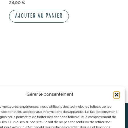
28,00
€
AJOUTER AU PANIER
Gérer le consentement
les meilleures expériences, nous utilisons des technologies telles que les
 stocker et/ou accéder aux informations des appareils. Le fait de consentir à
oses
Informations légales
gies nous permettra de traiter des données telles que le comportement de
 les ID uniques sur ce site. Le fait de ne pas consentir ou de retirer son
 peut avoir un effet négatif sur certaines caractéristiques et fonctions.