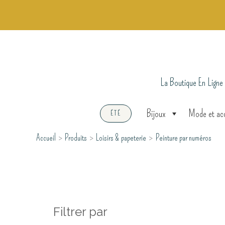
Aller
au
contenu
La Boutique En Ligne
Bijoux
Mode et ac
ÉTÉ
Accueil
Produits
Loisirs & papeterie
Peinture par numéros
Filtrer par