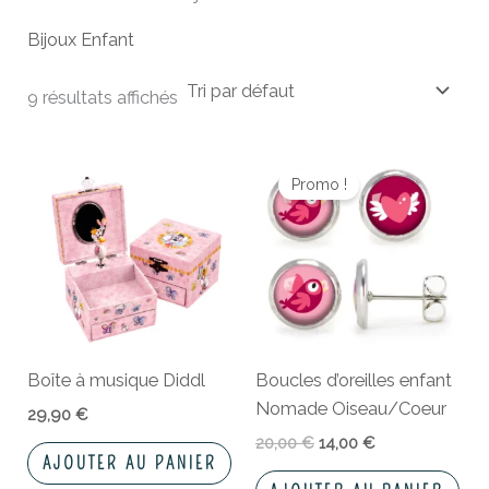
Bijoux Enfant
9 résultats affichés
Le
Le
prix
prix
Promo !
initial
actuel
était :
est :
20,00 €.
14,00 €.
Boîte à musique Diddl
Boucles d’oreilles enfant
Nomade Oiseau/Coeur
29,90
€
20,00
€
14,00
€
AJOUTER AU PANIER