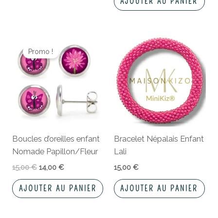
AJOUTER AU PANIER
Le
Le
prix
prix
Promo !
initial
actuel
était :
est :
15,00 €.
14,00 €.
Boucles d’oreilles enfant
Bracelet Népalais Enfant
Nomade Papillon/Fleur
Lali
15,00
€
14,00
€
15,00
€
AJOUTER AU PANIER
AJOUTER AU PANIER