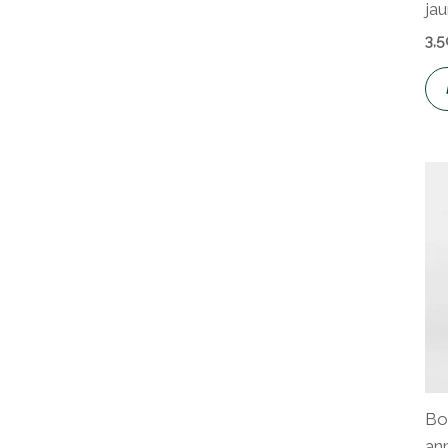
ja
3,
Bo
an