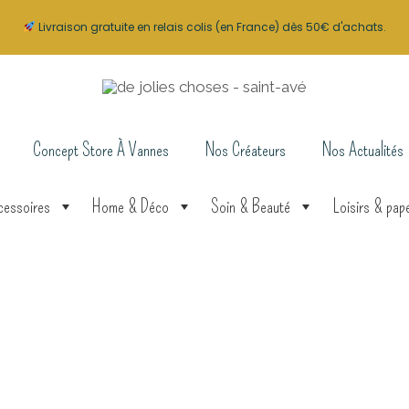
Livraison gratuite en relais colis (en France) dès 50€ d'achats.
Concept Store À Vannes
Nos Créateurs
Nos Actualités
cessoires
Home & Déco
Soin & Beauté
Loisirs & pape