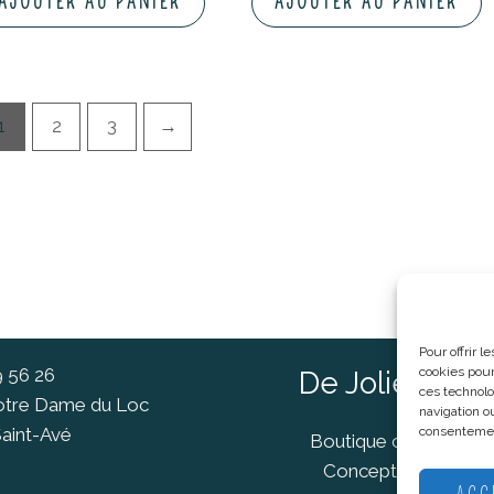
AJOUTER AU PANIER
AJOUTER AU PANIER
1
2
3
→
Pour offrir 
9 56 26
cookies pour
De Jolies Ch
ces technolo
Notre Dame du Loc
navigation ou
aint-Avé
consentement
Boutique cadeaux Va
Concept Store Van
ACC