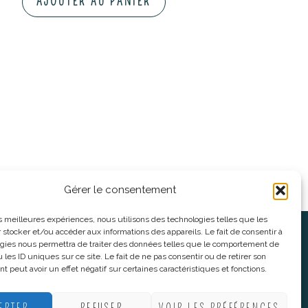
AJOUTER AU PANIER
Gérer le consentement
les meilleures expériences, nous utilisons des technologies telles que les
 stocker et/ou accéder aux informations des appareils. Le fait de consentir à
oses
Informations légales
gies nous permettra de traiter des données telles que le comportement de
 les ID uniques sur ce site. Le fait de ne pas consentir ou de retirer son
 peut avoir un effet négatif sur certaines caractéristiques et fonctions.
nnes
CGV
nes
Mentions Légales
EPTER
REFUSER
VOIR LES PRÉFÉRENCES