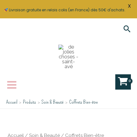
X
Livraison gratuite en relais colis (en France) dès 50€ d'achats.
Aller
Rec
au
contenu
Accueil
Produits
Soin & Beauté
Coffrets Bien-être
Accueil
/
Soin & Beauté
/ Coffrets Bien-être