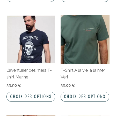
du
pro
Ce
Ce
produit
pro
a
a
plusieurs
plu
variations.
vari
Les
Les
options
opt
peuvent
peu
L’aventurier des mers T-
T-Shirt A la vie, à la mer
être
êtr
shirt Marine
Vert
choisies
cho
sur
sur
39,90
€
39,00
€
la
la
CHOIX DES OPTIONS
CHOIX DES OPTIONS
page
pa
du
du
produit
pro