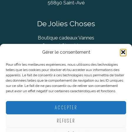
56890 Saint-Avé
De Jolies Choses
Boutique cadeaux Vannes
Concept Store Vannes
Gérer le consentement
Pour offrir les meilleures expériences, nous utilisons des technologies
telles que les cookies pour stocker et/ou accéder aux informations des
Informations légales
appareils. Le fait de consentir à ces technologies nous permettra de traiter
des données telles que le comportement de navigation ou les ID uniques
sur ce site. Le fait de ne pas consentir ou de retirer son consentement
CGV
peut avoir un effet négatif sur certaines caractéristiques et fonctions.
Mentions Légales
Politique De Confidentialité
ACCEPTER
Plan du site
REFUSER