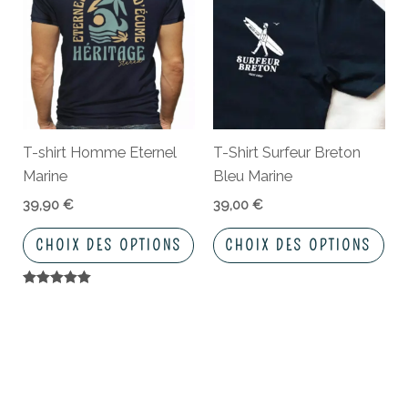
a
a
plusieurs
plu
variations.
vari
Les
Les
options
opt
peuvent
peu
T-shirt Homme Eternel
T-Shirt Surfeur Breton
être
êtr
Marine
Bleu Marine
choisies
cho
sur
sur
39,90
€
39,00
€
la
la
CHOIX DES OPTIONS
CHOIX DES OPTIONS
page
pa
du
du
Note
produit
pro
5.00
sur 5