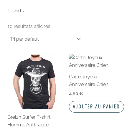
T-shirts
10 résultats affichés
Ce
produit
a
Carte Joyeux
plusieurs
Anniversaire Chien
variations.
4,60
€
Les
options
AJOUTER AU PANIER
peuvent
Breizh Surfer T-shirt
être
Homme Anthracite
choisies