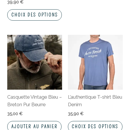
sur
39,90
€
la
CHOIX DES OPTIONS
page
du
produit
Ce
pro
a
plu
vari
Les
opt
peu
Casquette Vintage Bleu –
L’authentique T-shirt Bleu
êtr
Breton Pur Beurre
Denim
cho
sur
35,00
€
35,90
€
la
AJOUTER AU PANIER
CHOIX DES OPTIONS
pa