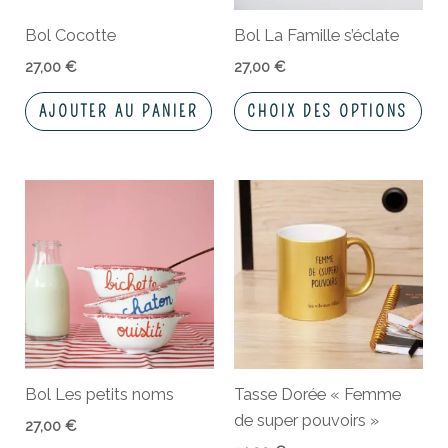
peu
Bol Cocotte
Bol La Famille s’éclate
êtr
cho
27,00
€
27,00
€
sur
AJOUTER AU PANIER
CHOIX DES OPTIONS
la
pa
du
Ce
pro
produit
a
plusieurs
variations.
Les
options
peuvent
Bol Les petits noms
Tasse Dorée « Femme
être
de super pouvoirs »
choisies
27,00
€