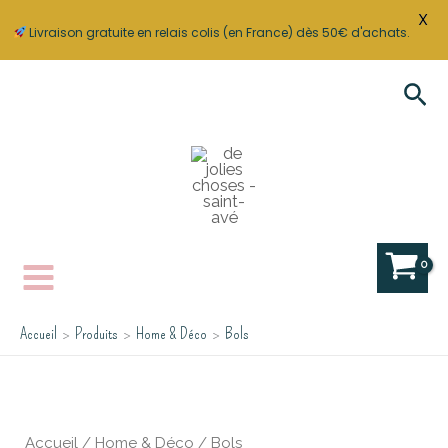
X
Livraison gratuite en relais colis (en France) dès 50€ d'achats.
Aller
Rec
au
contenu
Accueil
Produits
Home & Déco
Bols
Accueil
/
Home & Déco
/ Bols