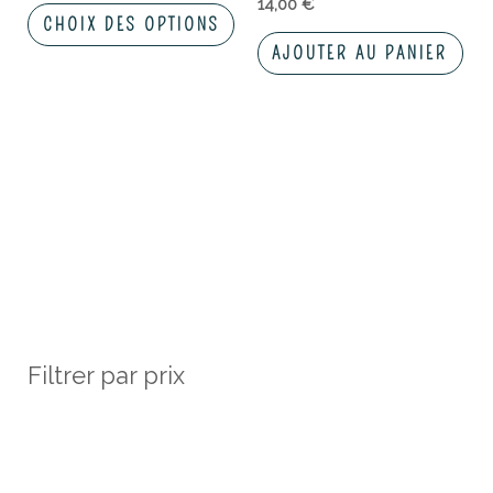
sur
14,00
€
CHOIX DES OPTIONS
la
AJOUTER AU PANIER
page
du
produit
Filtrer par prix