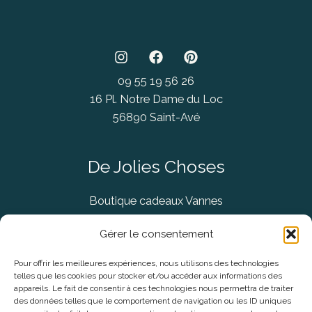
09 55 19 56 26
16 Pl. Notre Dame du Loc
56890 Saint-Avé
De Jolies Choses
Boutique cadeaux Vannes
Concept Store Vannes
Gérer le consentement
Pour offrir les meilleures expériences, nous utilisons des technologies
telles que les cookies pour stocker et/ou accéder aux informations des
Informations légales
appareils. Le fait de consentir à ces technologies nous permettra de traiter
des données telles que le comportement de navigation ou les ID uniques