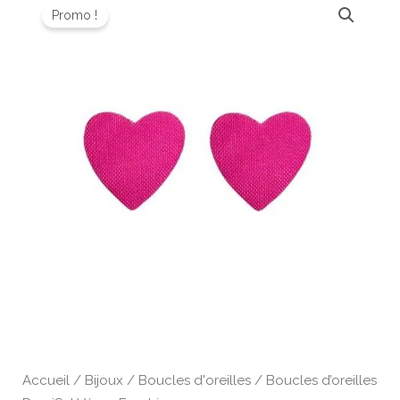
prix
prix
Promo !
de
initial
actuel
Boucles
était :
est :
d’oreilles
26,00 €.
20,80 €.
DemiSel
Vénus
Fuschia
Accueil
/
Bijoux
/
Boucles d'oreilles
/ Boucles d’oreilles