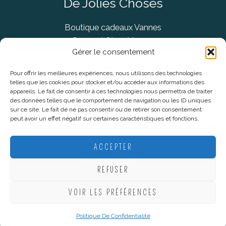
De Jolies Choses
Boutique cadeaux Vannes
Concept Store Vannes
Gérer le consentement
Pour offrir les meilleures expériences, nous utilisons des technologies
telles que les cookies pour stocker et/ou accéder aux informations des
Informations légales
appareils. Le fait de consentir à ces technologies nous permettra de traiter
des données telles que le comportement de navigation ou les ID uniques
sur ce site. Le fait de ne pas consentir ou de retirer son consentement
CGV
peut avoir un effet négatif sur certaines caractéristiques et fonctions.
Mentions Légales
Politique De Confidentialité
ACCEPTER
Plan du site
REFUSER
VOIR LES PRÉFÉRENCES
Copyright © 2026 De Jolies Choses |
Création Lucie Mahé -
Webmarketing
Politique De Confidentialité