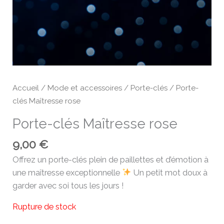
Accueil
/
Mode et accessoires
/
Porte-clés
/ Porte-
clés Maîtresse rose
Porte-clés Maîtresse rose
9,00
€
Offrez un porte-clés plein de paillettes et d’émotion à
une maîtresse exceptionnelle
Un petit mot doux à
garder avec soi tous les jours !
Rupture de stock