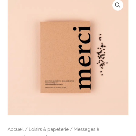
de
merci
graines
Accueil
/
Loisirs & papeterie
/
Messages à