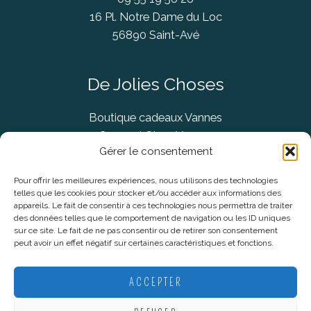
16 Pl. Notre Dame du Loc
56890 Saint-Avé
De Jolies Choses
Boutique cadeaux Vannes
Concept Store Vannes
Gérer le consentement
Pour offrir les meilleures expériences, nous utilisons des technologies
telles que les cookies pour stocker et/ou accéder aux informations des
Informations légales
appareils. Le fait de consentir à ces technologies nous permettra de traiter
des données telles que le comportement de navigation ou les ID uniques
sur ce site. Le fait de ne pas consentir ou de retirer son consentement
CGV
peut avoir un effet négatif sur certaines caractéristiques et fonctions.
Mentions Légales
Politique De Confidentialité
ACCEPTER
Plan du site