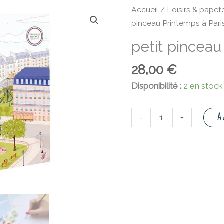
quantité
Accueil
/
Loisirs & papete
de
pinceau Printemps à Pari
petit
petit pinceau
pinceau
Printemps
28,00
€
à
Disponibilité :
2 en stock
Paris
A
-
+