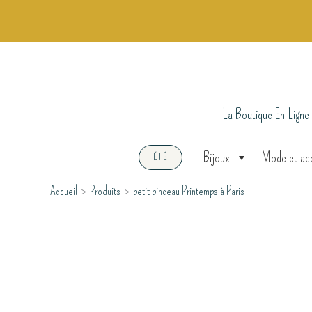
Aller
au
contenu
La Boutique En Ligne
Bijoux
Mode et ac
ÉTÉ
Accueil
Produits
petit pinceau Printemps à Paris