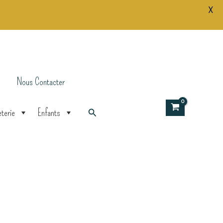
X
pinceau
Printemps
à
Paris
Nous Contacter
Rechercher
terie
Enfants