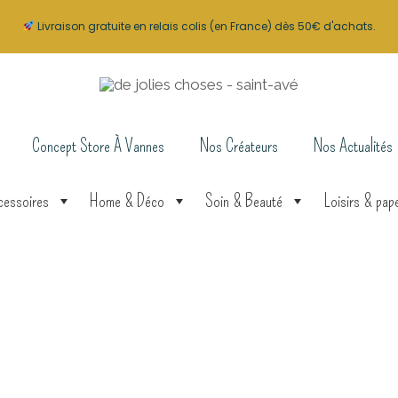
Livraison gratuite en relais colis (en France) dès 50€ d'achats.
Concept Store À Vannes
Nos Créateurs
Nos Actualités
cessoires
Home & Déco
Soin & Beauté
Loisirs & pape