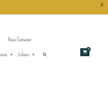
X
Pinceau
Kids
-
Wouf
Nous Contacter
Rechercher
terie
Enfants