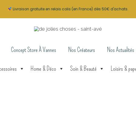
Livraison gratuite en relais colis (en France) dès 50€ d'achats.
Concept Store À Vannes
Nos Créateurs
Nos Actualités
cessoires
Home & Déco
Soin & Beauté
Loisirs & pape