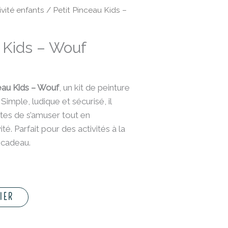
ivité enfants
/ Petit Pinceau Kids –
 Kids – Wouf
ceau Kids – Wouf
, un kit de peinture
Simple, ludique et sécurisé, il
stes de s’amuser tout en
té. Parfait pour des activités à la
 cadeau.
IER