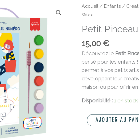
quantité
Accueil
/
Enfants
/
Créat
de
Wouf
Petit
Petit Pinceau
Pinceau
Kids
15,00
€
-
Découvrez le
Petit Pin
Wouf
pensé pour les enfants ! 
permet à vos petits arti
développant leur créativi
maison ou pour offrir en
Disponibilité :
1 en stock
AJOUTER AU PAN