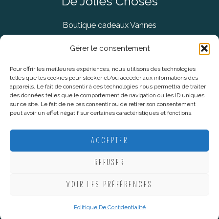
De Jolies Choses
Boutique cadeaux Vannes
Concept Store Vannes
Gérer le consentement
Pour offrir les meilleures expériences, nous utilisons des technologies
telles que les cookies pour stocker et/ou accéder aux informations des
Informations légales
appareils. Le fait de consentir à ces technologies nous permettra de traiter
des données telles que le comportement de navigation ou les ID uniques
sur ce site. Le fait de ne pas consentir ou de retirer son consentement
CGV
peut avoir un effet négatif sur certaines caractéristiques et fonctions.
Mentions Légales
Politique De Confidentialité
ACCEPTER
Plan du site
REFUSER
VOIR LES PRÉFÉRENCES
Copyright © 2026 De Jolies Choses |
Création Lucie Mahé -
Webmarketing
Politique De Confidentialité