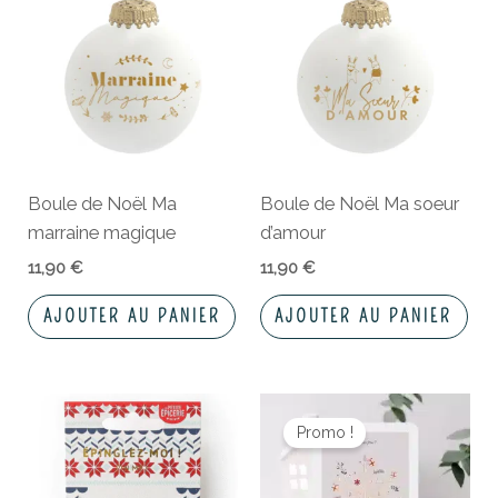
Boule de Noël Ma
Boule de Noël Ma soeur
marraine magique
d’amour
11,90
€
11,90
€
AJOUTER AU PANIER
AJOUTER AU PANIER
Le
Le
prix
prix
Promo !
initial
actuel
était :
est :
3,30 €.
1,98 €.