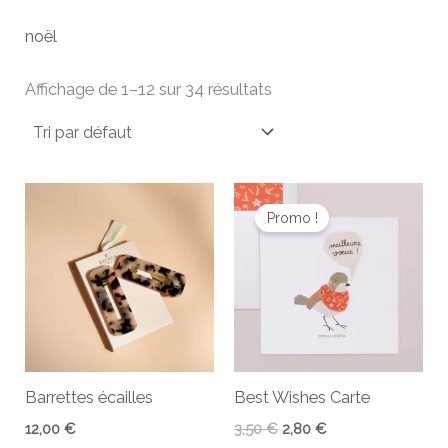
noël
Affichage de 1–12 sur 34 résultats
Le
Le
prix
prix
Promo !
initial
actuel
était :
est :
3,50 €.
2,80 €.
Barrettes écailles
Best Wishes Carte
12,00
€
3,50
€
2,80
€