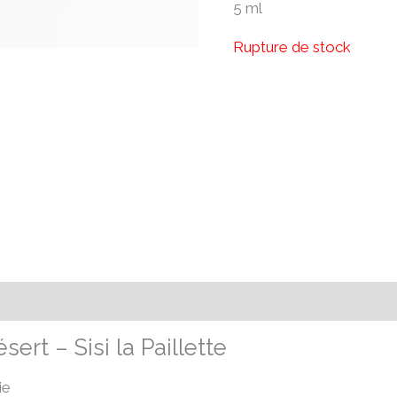
5 ml
Rupture de stock
émentaires
Avis (0)
ert – Sisi la Paillette
ie