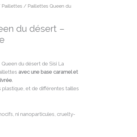
/
Paillettes
/ Paillettes Queen du
een du désert –
te
s Queen du désert de Sisi La
aillettes
avec une base caramel et
uivrée
.
plastique, et de différentes tailles
ocifs, ni nanoparticules, cruelty-