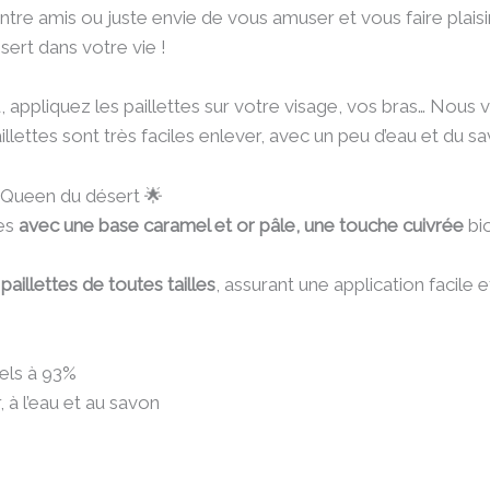
ntre amis ou juste envie de vous amuser et vous faire plaisi
ert dans votre vie !
, appliquez les paillettes sur votre visage, vos bras… Nou
illettes sont très faciles enlever, avec un peu d’eau et du s
s Queen du désert 🌟
tes
avec une base caramel et or pâle, une touche cuivrée
bi
paillettes de toutes tailles
, assurant une application facile
els à 93%
, à l’eau et au savon