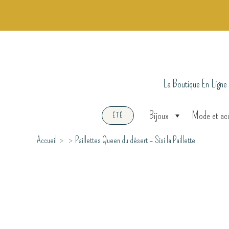
Aller
au
contenu
La Boutique En Ligne
Bijoux
Mode et ac
ÉTÉ
Accueil
Paillettes Queen du désert – Sisi la Paillette