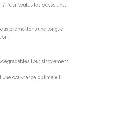
r ? Pour toutes les occasions,
s vous promettons une longue
avon.
odégradables tout simplement
 et une couvrance optimale !