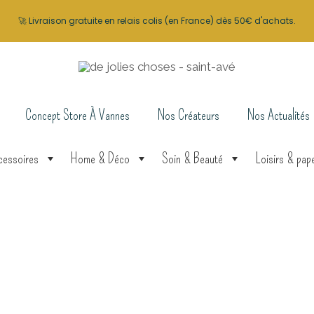
🚀 Livraison gratuite en relais colis (en France) dès 50€ d'achats.
Concept Store À Vannes
Nos Créateurs
Nos Actualités
cessoires
Home & Déco
Soin & Beauté
Loisirs & pape