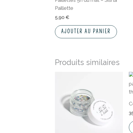
Paillettes 5h du mat – Sisi la
Paillette
5,90
€
AJOUTER AU PANIER
Produits similaires
C
3