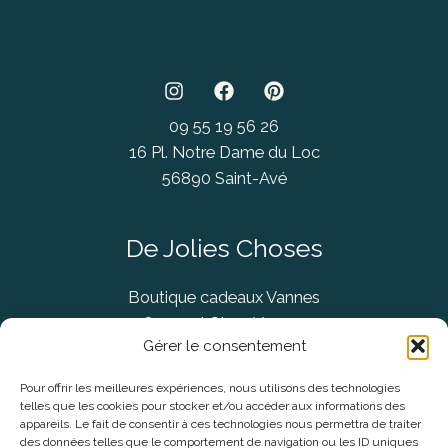
09 55 19 56 26
16 Pl. Notre Dame du Loc
56890 Saint-Avé
De Jolies Choses
Boutique cadeaux Vannes
Concept Store Vannes
Gérer le consentement
Pour offrir les meilleures expériences, nous utilisons des technologies
telles que les cookies pour stocker et/ou accéder aux informations des
Informations légales
appareils. Le fait de consentir à ces technologies nous permettra de traiter
des données telles que le comportement de navigation ou les ID uniques