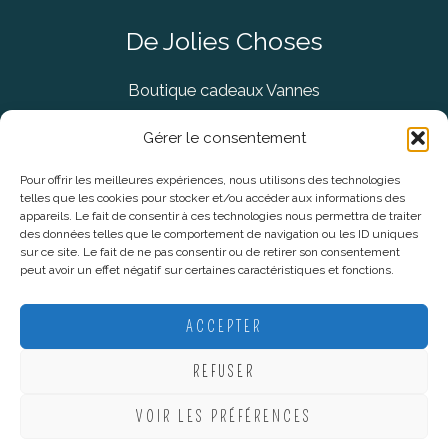
De Jolies Choses
Boutique cadeaux Vannes
Concept Store Vannes
Gérer le consentement
Pour offrir les meilleures expériences, nous utilisons des technologies
telles que les cookies pour stocker et/ou accéder aux informations des
Informations légales
appareils. Le fait de consentir à ces technologies nous permettra de traiter
des données telles que le comportement de navigation ou les ID uniques
sur ce site. Le fait de ne pas consentir ou de retirer son consentement
CGV
peut avoir un effet négatif sur certaines caractéristiques et fonctions.
Mentions Légales
Politique De Confidentialité
ACCEPTER
Plan du site
REFUSER
VOIR LES PRÉFÉRENCES
Copyright © 2026 De Jolies Choses |
Création Lucie Mahé -