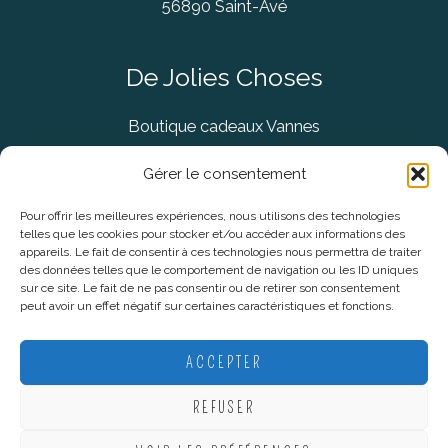
56890 Saint-Avé
De Jolies Choses
Boutique cadeaux Vannes
Concept Store Vannes
Gérer le consentement
Pour offrir les meilleures expériences, nous utilisons des technologies
telles que les cookies pour stocker et/ou accéder aux informations des
Informations légales
appareils. Le fait de consentir à ces technologies nous permettra de traiter
des données telles que le comportement de navigation ou les ID uniques
sur ce site. Le fait de ne pas consentir ou de retirer son consentement
CGV
peut avoir un effet négatif sur certaines caractéristiques et fonctions.
Mentions Légales
Politique De Confidentialité
ACCEPTER
Plan du site
REFUSER