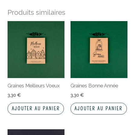
Produits similaires
Graines Meilleurs Voeux
Graines Bonne Année
3,30
€
3,30
€
AJOUTER AU PANIER
AJOUTER AU PANIER