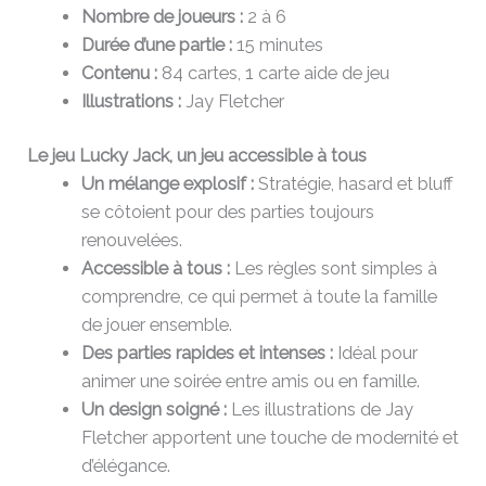
Nombre de joueurs :
2 à 6
Durée d’une partie :
15 minutes
Contenu :
84 cartes, 1 carte aide de jeu
Illustrations :
Jay Fletcher
Le jeu Lucky Jack, un jeu accessible à tous
Un mélange explosif :
Stratégie, hasard et bluff
se côtoient pour des parties toujours
renouvelées.
Accessible à tous :
Les règles sont simples à
comprendre, ce qui permet à toute la famille
de jouer ensemble.
Des parties rapides et intenses :
Idéal pour
animer une soirée entre amis ou en famille.
Un design soigné :
Les illustrations de Jay
Fletcher apportent une touche de modernité et
d’élégance.