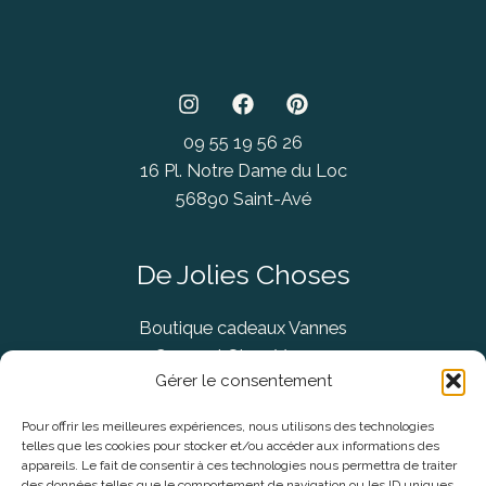
09 55 19 56 26
16 Pl. Notre Dame du Loc
56890 Saint-Avé
De Jolies Choses
Boutique cadeaux Vannes
Concept Store Vannes
Gérer le consentement
Pour offrir les meilleures expériences, nous utilisons des technologies
telles que les cookies pour stocker et/ou accéder aux informations des
Informations légales
appareils. Le fait de consentir à ces technologies nous permettra de traiter
des données telles que le comportement de navigation ou les ID uniques