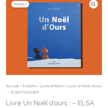
prix
prix
Promo !
de
initial
actuel
Livre
était :
est :
Un
16,00 €.
12,80 €.
Noël
d’ours
:
-
ELSA
FOUQUIER
Accueil
/
Enfants
/
Livres enfants
/ Livre Un Noël d’ours
: – ELSA FOUQUIER
Livre Un Noël d’ours : – ELSA