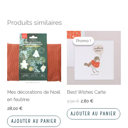
Produits similaires
Le
Le
prix
prix
Promo !
Promo !
initial
actuel
était :
est :
3,50 €.
2,80 €.
Mes décorations de Noël
Best Wishes Carte
en feutrine
3,50
€
2,80
€
28,00
€
AJOUTER AU PANIER
AJOUTER AU PANIER