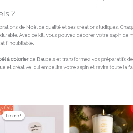
els ?
ations de Noël de qualité et ses créations ludiques. Chaqu
durable. Avec ce kit, vous pouvez décorer votre sapin de m
if inoubliable.
ël à colorier
de Baubels et transformez vos préparatifs de
ue et créative, qui embellira votre sapin et ravira toute la fa
Le
Le
prix
prix
Promo !
Promo !
initial
actuel
était :
est :
3,50 €.
2,80 €.