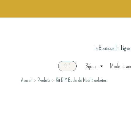
Aller
au
contenu
La Boutique En Ligne
Bijoux
Mode et ac
ÉTÉ
Accueil
Produits
Kit DIY Boule de Noël à colorier