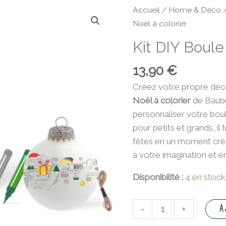
quantité
Accueil
/
Home & Déco
de
Noël à colorier
Kit
Kit DIY Boule
DIY
Boule
13,90
€
de
Créez votre propre déc
Noël
Noël à colorier
de Baube
à
personnaliser votre boul
colorier
pour petits et grands, il
fêtes en un moment créat
à votre imagination et e
Disponibilité :
4 en stock
A
-
+