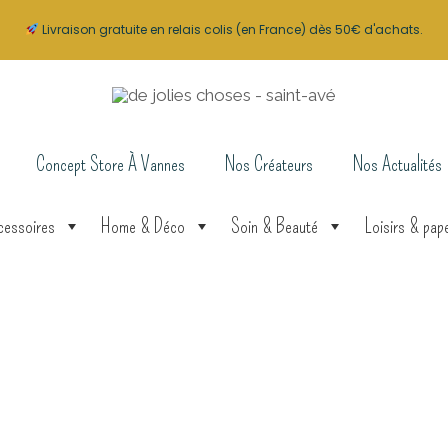
Livraison gratuite en relais colis (en France) dès 50€ d'achats.
Concept Store À Vannes
Nos Créateurs
Nos Actualités
cessoires
Home & Déco
Soin & Beauté
Loisirs & pape