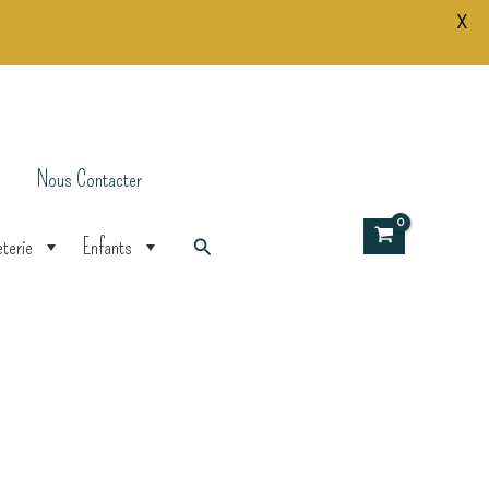
X
DIY
Boule
de
Noël
à
colorier
Nous Contacter
Rechercher
terie
Enfants