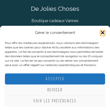
De Jolies Choses
Boutique cadeaux Vannes
Concept Store Vannes
Gérer le consentement
Pour offrir les meilleures expériences, nous utilisons des technologies
telles que les cookies pour stocker et/ou accéder aux informations des
Informations légales
appareils. Le fait de consentir à ces technologies nous permettra de traiter
des données telles que le comportement de navigation ou les ID uniques
sur ce site. Le fait de ne pas consentir ou de retirer son consentement
CGV
peut avoir un effet négatif sur certaines caractéristiques et fonctions.
Mentions Légales
Politique De Confidentialité
ACCEPTER
Plan du site
REFUSER
VOIR LES PRÉFÉRENCES
Copyright © 2026 De Jolies Choses |
Création Lucie Mahé -