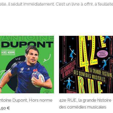
, il séduit immédiatement. C’est un livre à offrir, à feuillete
ntoine Dupont, Hors norme
42e RUE, la grande histoire
des comédies musicales
4,50
€