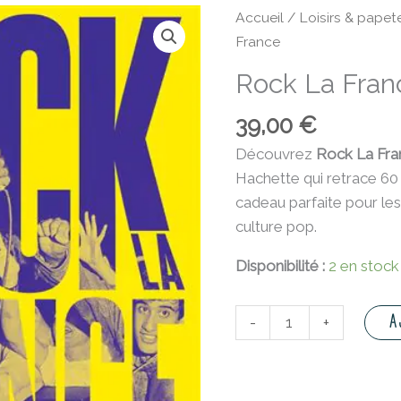
quantité
Accueil
/
Loisirs & papete
de
France
Rock
Rock La Fran
La
France
39,00
€
Découvrez
Rock La Fra
Hachette qui retrace 60 
cadeau parfaite pour le
culture pop.
Disponibilité :
2 en stock
A
-
+