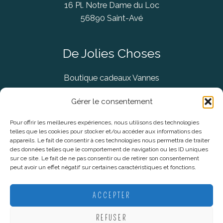
16 Pl. Notre Dame du Loc
56890 Saint-Avé
De Jolies Choses
Boutique cadeaux Vannes
Concept Store Vannes
Gérer le consentement
Pour offrir les meilleures expériences, nous utilisons des technologies
telles que les cookies pour stocker et/ou accéder aux informations des
Informations légales
appareils. Le fait de consentir à ces technologies nous permettra de traiter
des données telles que le comportement de navigation ou les ID uniques
sur ce site. Le fait de ne pas consentir ou de retirer son consentement
CGV
peut avoir un effet négatif sur certaines caractéristiques et fonctions.
Mentions Légales
Politique De Confidentialité
ACCEPTER
Plan du site
REFUSER