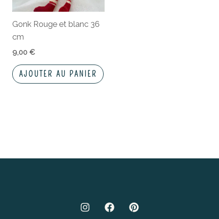
Gonk Rouge et blanc 36
cm
9,00
€
AJOUTER AU PANIER