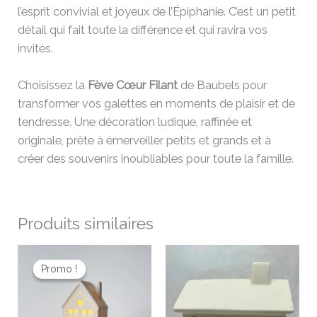
l’esprit convivial et joyeux de l’Épiphanie. C’est un petit
détail qui fait toute la différence et qui ravira vos
invités.
Choisissez la
Fève Cœur Filant
de Baubels pour
transformer vos galettes en moments de plaisir et de
tendresse. Une décoration ludique, raffinée et
originale, prête à émerveiller petits et grands et à
créer des souvenirs inoubliables pour toute la famille.
Produits similaires
Le
Le
prix
prix
Promo !
Promo !
initial
actuel
était :
est :
14,00 €.
11,20 €.