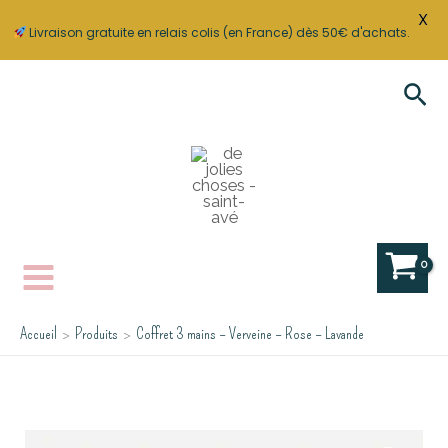
X
Livraison gratuite en relais colis (en France) dès 50€ d'achats.
Aller
Rec
au
contenu
Accueil
Produits
Coffret 3 mains – Verveine – Rose – Lavande