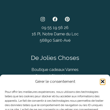
09 55 19 56 26
16 Pl. Notre Dame du Loc
56890 Saint-Avé
De Jolies Choses
Boutique cadeaux Vannes
Concept Store Vannes
Gérer le consentement
Pour offrir les meilleures expériences, nous utilisons des technologies
telles que les cookies pour stocker et/ou accéder aux informations des
Informations légales
appareils. Le fait de consentir à ces technologies nous permettra de traiter
des données telles que le comportement de navigation ou les ID uniques
sur ce site. Le fait de ne pas consentir ou de retirer son consentement