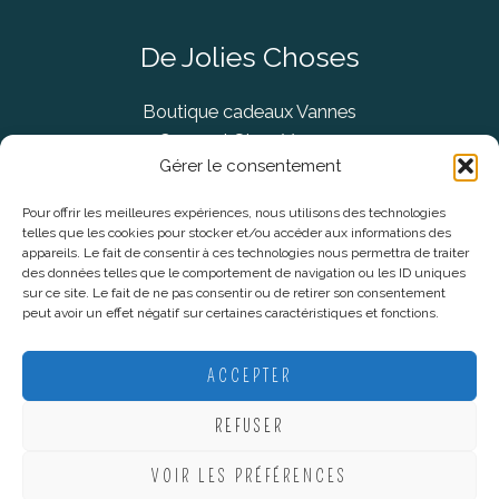
De Jolies Choses
Boutique cadeaux Vannes
Concept Store Vannes
Gérer le consentement
Pour offrir les meilleures expériences, nous utilisons des technologies
telles que les cookies pour stocker et/ou accéder aux informations des
Informations légales
appareils. Le fait de consentir à ces technologies nous permettra de traiter
des données telles que le comportement de navigation ou les ID uniques
sur ce site. Le fait de ne pas consentir ou de retirer son consentement
CGV
peut avoir un effet négatif sur certaines caractéristiques et fonctions.
Mentions Légales
Politique De Confidentialité
ACCEPTER
Plan du site
REFUSER
VOIR LES PRÉFÉRENCES
Copyright © 2026 De Jolies Choses |
Création Lucie Mahé -