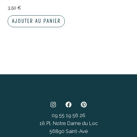
3,50
€
AJOUTER AU PANIER
09 55 19 56 26
16 Pl. Notre Dame du Loc
56890 Saint-Avé