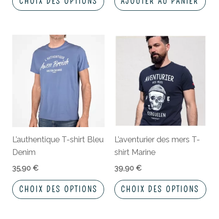
CHOIX DES OPTIONS
AJOUTER AU PANIER
page
du
produit
Ce
Ce
produit
pro
a
a
plusieurs
plu
variations.
vari
Les
Les
options
opt
peuvent
peu
L’authentique T-shirt Bleu
L’aventurier des mers T-
être
êtr
Denim
shirt Marine
choisies
cho
sur
sur
35,90
€
39,90
€
la
la
CHOIX DES OPTIONS
CHOIX DES OPTIONS
page
pa
du
du
produit
pro