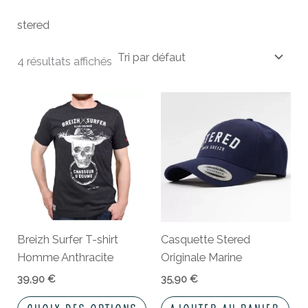
stered
4 résultats affichés
Ce
produit
a
plusieurs
variations.
Les
options
peuvent
Breizh Surfer T-shirt
Casquette Stered
être
Homme Anthracite
Originale Marine
choisies
sur
39,90
€
35,90
€
la