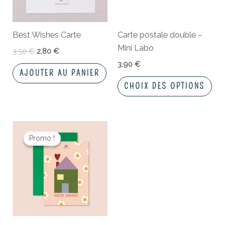
opt
peu
Best Wishes Carte
Carte postale double –
êtr
Mini Labo
cho
3,50
€
2,80
€
sur
3,90
€
AJOUTER AU PANIER
la
CHOIX DES OPTIONS
pa
du
pro
Le
Le
prix
prix
Promo !
Promo !
initial
actuel
était :
est :
4,60 €.
3,22 €.