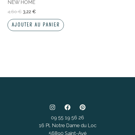
NEW HOME
4,60
€
3,22
€
AJOUTER AU PANIER
09 55 19 56 26
16 Pl. Notre Dame du Loc
56890 Saint-Avé