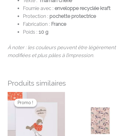
Texte :
“maman chérie”
Fournie avec :
enveloppe recyclée kraft
Protection :
pochette protectrice
Fabrication :
France
Poids :
10 g
À noter : les couleurs peuvent être légèrement
modifiées et plus pâles à l’impression.
Produits similaires
Le
Le
Ce
prix
prix
Promo !
Promo !
pro
initial
actuel
a
était :
est :
3,50 €.
2,80 €.
plu
vari
Les