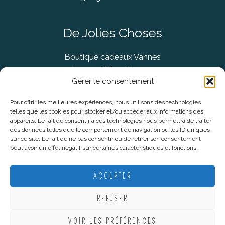
De Jolies Choses
Boutique cadeaux Vannes
Concept Store Vannes
Gérer le consentement
Pour offrir les meilleures expériences, nous utilisons des technologies
telles que les cookies pour stocker et/ou accéder aux informations des
Informations légales
appareils. Le fait de consentir à ces technologies nous permettra de traiter
des données telles que le comportement de navigation ou les ID uniques
sur ce site. Le fait de ne pas consentir ou de retirer son consentement
CGV
peut avoir un effet négatif sur certaines caractéristiques et fonctions.
Mentions Légales
Politique De Confidentialité
ACCEPTER
Plan du site
REFUSER
VOIR LES PRÉFÉRENCES