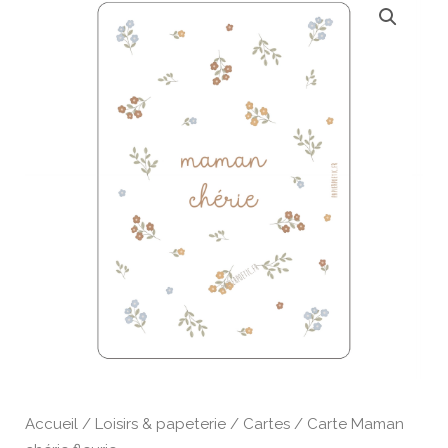
de
Carte
Maman
chérie
fleurie
Accueil
/
Loisirs & papeterie
/
Cartes
/ Carte Maman