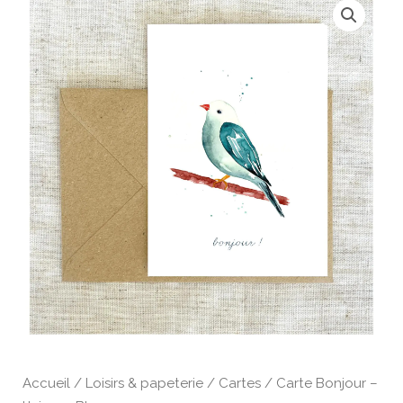
de
Carte
Bonjour
-
L'oiseau
Bleu
Accueil
/
Loisirs & papeterie
/
Cartes
/ Carte Bonjour –