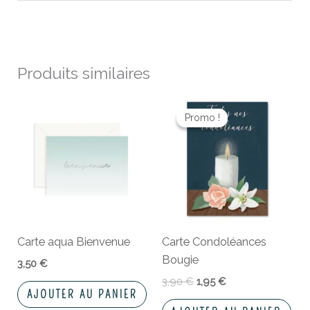
Produits similaires
Le
Le
prix
prix
Promo !
Promo !
initial
actuel
était :
est :
3,90 €.
1,95 €.
Carte aqua Bienvenue
Carte Condoléances
Bougie
3,50
€
3,90
€
1,95
€
AJOUTER AU PANIER