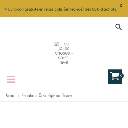
X
Livraison gratuite en relais colis (en France) dès 50€ d'achats.
Aller
Rec
au
contenu
Accueil
Produits
Carte Hapiness Flowers