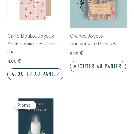
Carte Double Joyeux
Graines Joyeux
Anniversaire – Belle de
Anniversaire Pensées
mai
3,30
€
4,00
€
AJOUTER AU PANIER
AJOUTER AU PANIER
Le
Le
prix
prix
Promo !
Promo !
initial
actuel
était :
est :
3,90 €.
1,95 €.