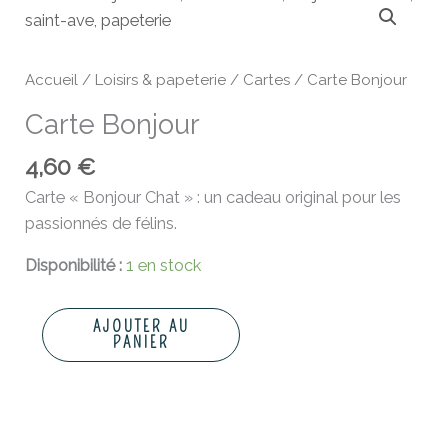
de
Carte
Bonjour
Accueil
/
Loisirs & papeterie
/
Cartes
/ Carte Bonjour
Carte Bonjour
4,60
€
Carte « Bonjour Chat » : un cadeau original pour les
passionnés de félins.
Disponibilité :
1 en stock
AJOUTER AU
PANIER