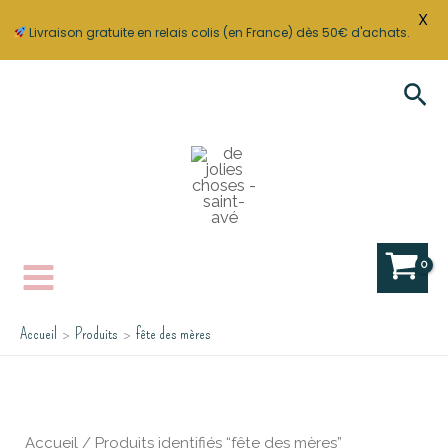
X
Livraison gratuite en relais colis (en France) dès 50€ d'achats.
Aller
Rec
au
contenu
Accueil
Produits
fête des mères
Accueil
/ Produits identifiés “fête des mères”