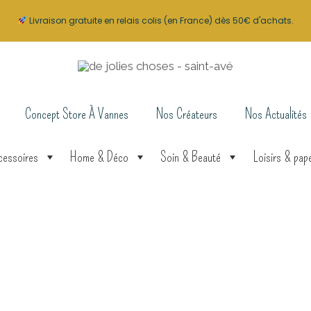
Livraison gratuite en relais colis (en France) dès 50€ d'achats.
Concept Store À Vannes
Nos Créateurs
Nos Actualités
cessoires
Home & Déco
Soin & Beauté
Loisirs & pape