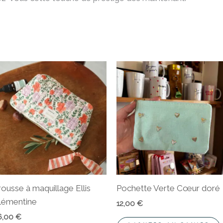
rousse à maquillage Ellis
Pochette Verte Cœur doré
lémentine
12,00
€
6,00
€