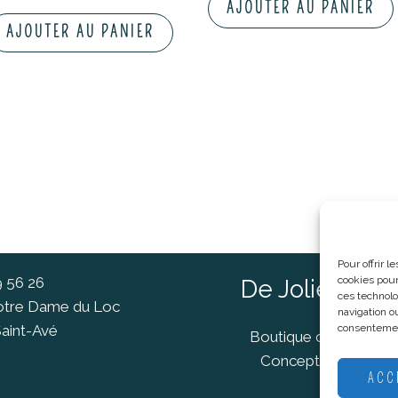
AJOUTER AU PANIER
AJOUTER AU PANIER
Pour offrir 
cookies pour
9 56 26
De Jolies Ch
ces technolo
Notre Dame du Loc
navigation ou
consentement
aint-Avé
Boutique cadeaux Va
Concept Store Van
ACC