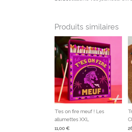
Produits similaires
T’es on fire meuf ! Les
T
allumettes XXL
C
11,00
€
2