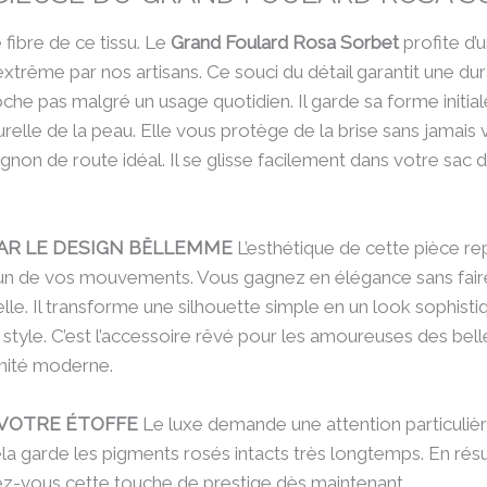
fibre de ce tissu. Le
Grand Foulard Rosa Sorbet
profite d’u
extrême par nos artisans. Ce souci du détail garantit une dura
loche pas malgré un usage quotidien. Il garde sa forme initi
urelle de la peau. Elle vous protège de la brise sans jamai
on de route idéal. Il se glisse facilement dans votre sac d
AR LE DESIGN BËLLEMME
L’esthétique de cette pièce re
 de vos mouvements. Vous gagnez en élégance sans faire a
elle. Il transforme une silhouette simple en un look sophis
u style. C’est l’accessoire rêvé pour les amoureuses des bel
inité moderne.
VOTRE ÉTOFFE
Le luxe demande une attention particulière
 Cela garde les pigments rosés intacts très longtemps. En ré
ez-vous cette touche de prestige dès maintenant.