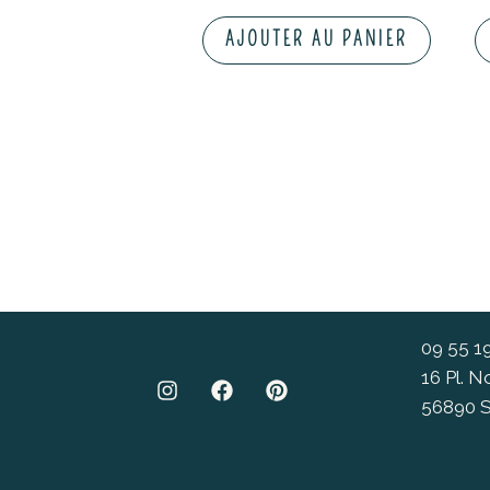
AJOUTER AU PANIER
09 55 1
16 Pl. 
56890 S