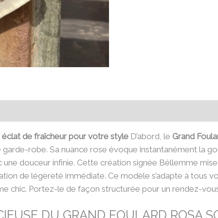
émentaires
Avis (0)
éclat de fraîcheur pour votre style
D’abord, le
Grand Foula
e garde-robe. Sa nuance rose évoque instantanément la gour
vec une douceur infinie. Cette création signée Bëllemme mise
tion de légèreté immédiate. Ce modèle s’adapte à tous vos
 chic. Portez-le de façon structurée pour un rendez-vous
CIEUSE DU GRAND FOULARD ROSA S