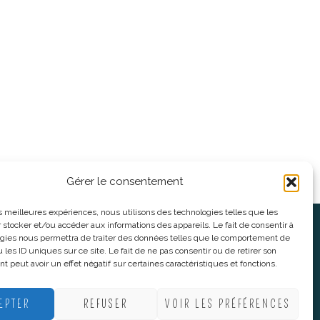
Gérer le consentement
les meilleures expériences, nous utilisons des technologies telles que les
 stocker et/ou accéder aux informations des appareils. Le fait de consentir à
oses
Informations légales
gies nous permettra de traiter des données telles que le comportement de
 les ID uniques sur ce site. Le fait de ne pas consentir ou de retirer son
 peut avoir un effet négatif sur certaines caractéristiques et fonctions.
nnes
CGV
nes
Mentions Légales
EPTER
REFUSER
VOIR LES PRÉFÉRENCES
Politique De Confidentialité