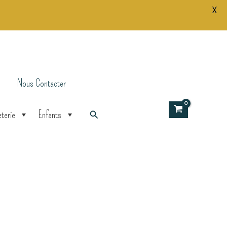
X
Foulard
Rosa
Sorbet
d'été
Nous Contacter
Rechercher
terie
Enfants