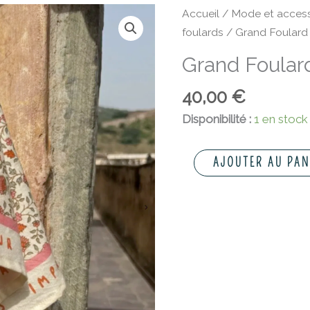
quantité
Accueil
/
Mode et access
de
foulards
/ Grand Foulard 
Grand
Grand Foular
Foulard
Rosa
40,00
€
Sorbet
Disponibilité :
1 en stock
d'été
AJOUTER AU PAN