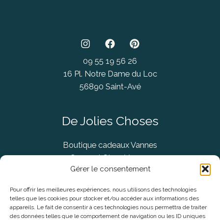
09 55 19 56 26
16 Pl. Notre Dame du Loc
56890 Saint-Avé
De Jolies Choses
Boutique cadeaux Vannes
Concept Store Vannes
Gérer le consentement
Pour offrir les meilleures expériences, nous utilisons des technologies
telles que les cookies pour stocker et/ou accéder aux informations des
Informations légales
appareils. Le fait de consentir à ces technologies nous permettra de traiter
des données telles que le comportement de navigation ou les ID uniques