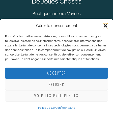
De Jolies Choses
Boutique cadeaux Vannes
Concept Store Vannes
Gérer le consentement
Pour offrir les meilleures expériences, nous utilisons des technologies
telles que les cookies pour stocker et/ou accéder aux informations des
Informations légales
appareils. Le fait de consentir à ces technologies nous permettra de traiter
des données telles que le comportement de navigation ou les ID uniques
sur ce site. Le fait de ne pas consentir ou de retirer son consentement
CGV
peut avoir un effet négatif sur certaines caractéristiques et fonctions.
Mentions Légales
Politique De Confidentialité
ACCEPTER
Plan du site
REFUSER
VOIR LES PRÉFÉRENCES
Copyright © 2026 De Jolies Choses |
Création Lucie Mahé -
Webmarketing
Politique De Confidentialité