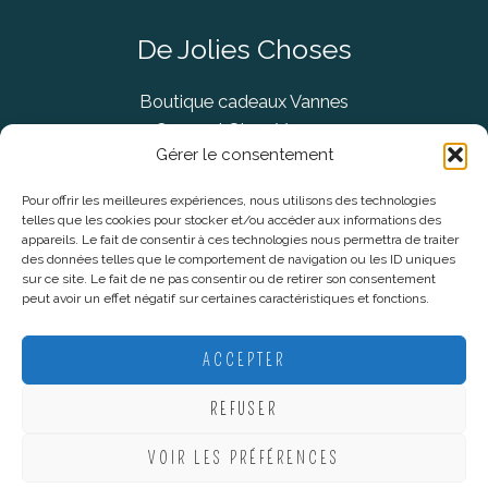
De Jolies Choses
Boutique cadeaux Vannes
Concept Store Vannes
Gérer le consentement
Pour offrir les meilleures expériences, nous utilisons des technologies
telles que les cookies pour stocker et/ou accéder aux informations des
Informations légales
appareils. Le fait de consentir à ces technologies nous permettra de traiter
des données telles que le comportement de navigation ou les ID uniques
sur ce site. Le fait de ne pas consentir ou de retirer son consentement
CGV
peut avoir un effet négatif sur certaines caractéristiques et fonctions.
Mentions Légales
Politique De Confidentialité
ACCEPTER
Plan du site
REFUSER
VOIR LES PRÉFÉRENCES
Copyright © 2026 De Jolies Choses |
Création Lucie Mahé -