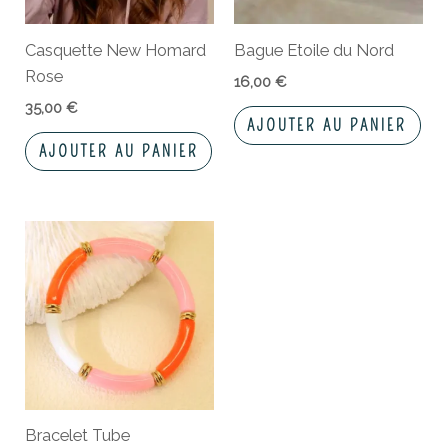
Casquette New Homard
Bague Etoile du Nord
Rose
16,00
€
35,00
€
AJOUTER AU PANIER
AJOUTER AU PANIER
Ce
produit
a
plusieurs
variations.
Les
options
peuvent
Bracelet Tube
être