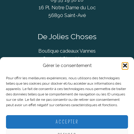
16 Pl. Notre Dame du Loc
56890 Saint-Avé
De Jolies Choses
Boutique cadeaux Vannes
Concept Store Vannes
Gérer le consentement
Pour offrir les meilleures expériences, nous utilisons des technologies
telles que les cookies pour stocker et/ou accéder aux informations des
Informations légales
appareils. Le fait de consentir à ces technologies nous permettra de traiter
des données telles que le comportement de navigation ou les ID uniques
sur ce site. Le fait de ne pas consentir ou de retirer son consentement
CGV
peut avoir un effet négatif sur certaines caractéristiques et fonctions.
Mentions Légales
Politique De Confidentialité
ACCEPTER
Plan du site