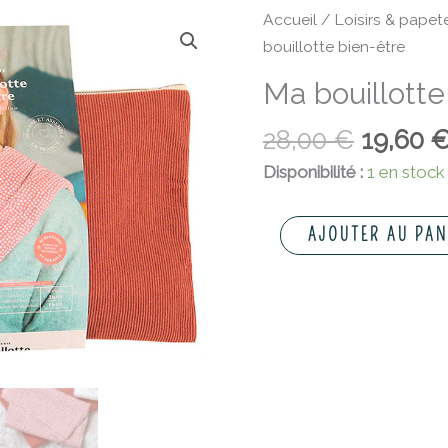
Le
quantité
Accueil
/
Loisirs & papete
prix
de
bouillotte bien-être
initial
Ma
Ma bouillotte
était :
bouillotte
28,00 €
bien-
28,00
€
19,60
être
Disponibilité :
1 en stock
AJOUTER AU PAN