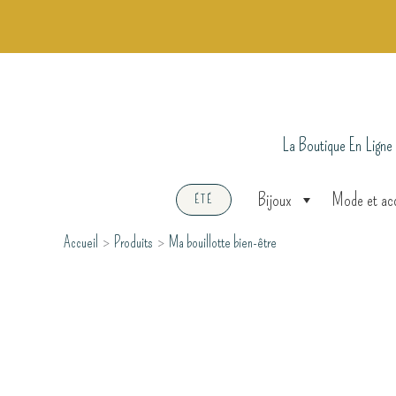
Aller
au
contenu
La Boutique En Ligne
Bijoux
Mode et ac
ÉTÉ
Accueil
Produits
Ma bouillotte bien-être