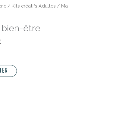
Le
rie
/
Kits créatifs Adultes
/ Ma
prix
actuel
 bien-être
est :
.
19,60 €.
€
IER