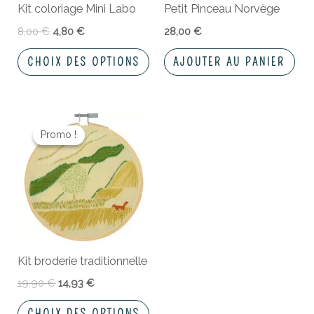
Kit coloriage Mini Labo
Petit Pinceau Norvège
être
choisies
8,00
€
4,80
€
28,00
€
sur
CHOIX DES OPTIONS
AJOUTER AU PANIER
la
page
du
Le
Le
Ce
produit
prix
prix
Promo !
Promo !
produit
initial
actuel
a
était :
est :
19,90 €.
14,93 €.
plusieurs
variations.
Les
options
peuvent
Kit broderie traditionnelle
être
choisies
19,90
€
14,93
€
sur