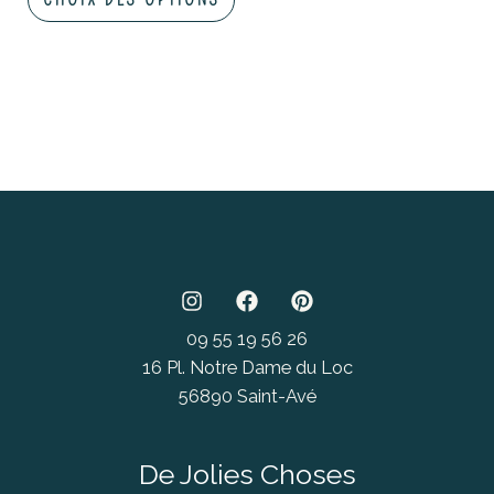
CHOIX DES OPTIONS
la
page
du
produit
09 55 19 56 26
16 Pl. Notre Dame du Loc
56890 Saint-Avé
De Jolies Choses