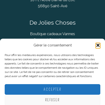
56890 Saint-Avé
De Jolies Choses
Boutique cadeaux Vannes
Concept Store Vannes
Gérer le consentement
Pour offrir les meilleures expériences, nous utilisons des technologies
telles que les cookies pour stocker et/ou accéder aux informations des
Informations légales
appareils. Le fait de consentir à ces technologies nous permettra de traiter
des données telles que le comportement de navigation ou les ID uniques
sur ce site. Le fait de ne pas consentir ou de retirer son consentement
CGV
peut avoir un effet négatif sur certaines caractéristiques et fonctions.
Mentions Légales
Politique De Confidentialité
ACCEPTER
Plan du site
REFUSER