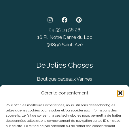
09 55 19 56 26
16 Pl. Notre Dame du Loc
56890 Saint-Avé
De Jolies Choses
Boutique cadeaux Vannes
Concept Store Vannes
Gérer le consentement
Pour offrir les meilleures expériences, nous utilisons des technologies
telles que les cookies pour stocker et/ou accéder aux informations des
Informations légales
appareils. Le fait de consentir à ces technologies nous permettra de traiter
des données telles que le comportement de navigation ou les ID uniques
sur ce site. Le fait de ne pas consentir ou de retirer son consentement