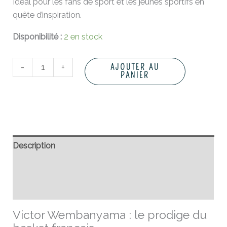
Idéal pour les fans de sport et les jeunes sportifs en
quête d’inspiration.
Disponibilité :
2 en stock
-
+
AJOUTER AU
PANIER
Description
Informations complémentaires
Avis (0)
Victor Wembanyama : le prodige du