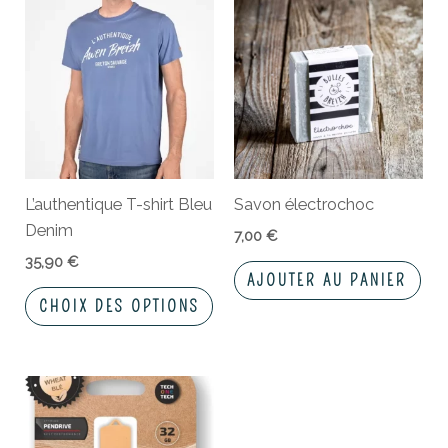
Ce
produit
a
plusieurs
variations.
Les
options
peuvent
L’authentique T-shirt Bleu
Savon électrochoc
être
Denim
choisies
7,00
€
sur
35,90
€
AJOUTER AU PANIER
la
CHOIX DES OPTIONS
page
du
produit