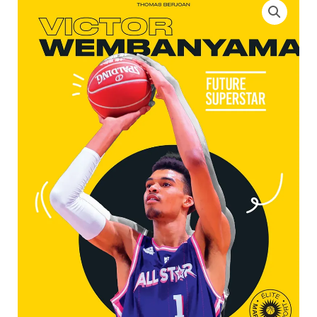
de
Victor
Wembanyama