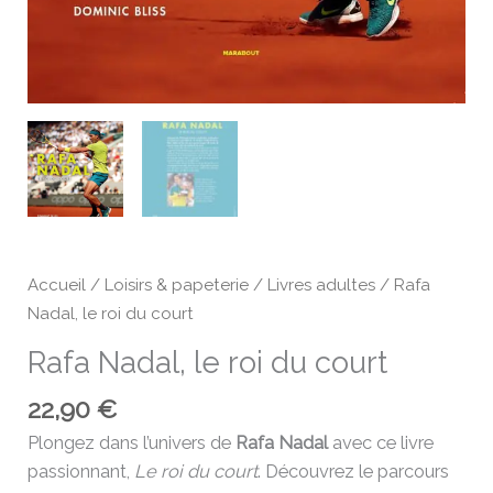
Accueil
/
Loisirs & papeterie
/
Livres adultes
/ Rafa
Nadal, le roi du court
Rafa Nadal, le roi du court
22,90
€
Plongez dans l’univers de
Rafa Nadal
avec ce livre
passionnant,
Le roi du court
. Découvrez le parcours