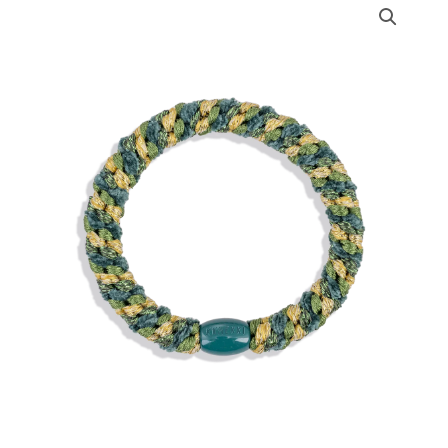
de
Kknekki
Bracelet
Vert
velours
pailleté