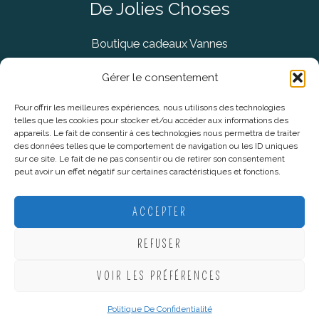
De Jolies Choses
Boutique cadeaux Vannes
Concept Store Vannes
Gérer le consentement
Pour offrir les meilleures expériences, nous utilisons des technologies
telles que les cookies pour stocker et/ou accéder aux informations des
Informations légales
appareils. Le fait de consentir à ces technologies nous permettra de traiter
des données telles que le comportement de navigation ou les ID uniques
sur ce site. Le fait de ne pas consentir ou de retirer son consentement
CGV
peut avoir un effet négatif sur certaines caractéristiques et fonctions.
Mentions Légales
Politique De Confidentialité
ACCEPTER
Plan du site
REFUSER
VOIR LES PRÉFÉRENCES
Copyright © 2026 De Jolies Choses |
Création Lucie Mahé -
Webmarketing
Politique De Confidentialité