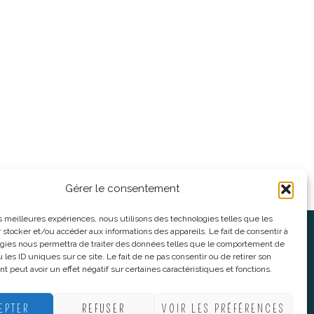
Gérer le consentement
les meilleures expériences, nous utilisons des technologies telles que les
 stocker et/ou accéder aux informations des appareils. Le fait de consentir à
oses
Informations légales
gies nous permettra de traiter des données telles que le comportement de
 les ID uniques sur ce site. Le fait de ne pas consentir ou de retirer son
 peut avoir un effet négatif sur certaines caractéristiques et fonctions.
nnes
CGV
nes
Mentions Légales
EPTER
REFUSER
VOIR LES PRÉFÉRENCES
Politique De Confidentialité