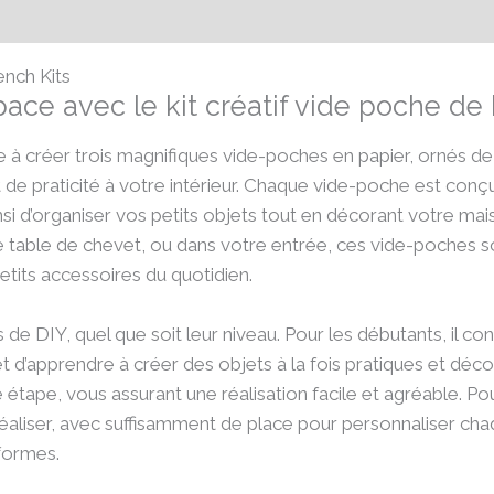
émentaires
Avis (0)
ench Kits
ce avec le kit créatif vide poche de 
te à créer trois magnifiques vide-poches en papier, ornés de
de praticité à votre intérieur. Chaque vide-poche est conçu
nsi d’organiser vos petits objets tout en décorant votre ma
e table de chevet, ou dans votre entrée, ces vide-poches s
petits accessoires du quotidien.
s de DIY, quel que soit leur niveau. Pour les débutants, il c
 et d’apprendre à créer des objets à la fois pratiques et décor
étape, vous assurant une réalisation facile et agréable. Pou
 réaliser, avec suffisamment de place pour personnaliser c
 formes.