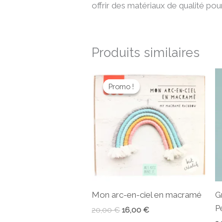
offrir des matériaux de qualité pou
Produits similaires
Le
Le
prix
prix
Promo !
Promo !
initial
actuel
était :
est :
20,00 €.
16,00 €.
Mon arc-en-ciel en macramé
G
P
20,00
€
16,00
€