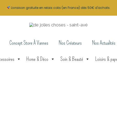
Livraison gratuite en relais colis (en France) dès 50€ d'achats.
Concept Store À Vannes
Nos Créateurs
Nos Actualités
cessoires
Home & Déco
Soin & Beauté
Loisirs & pape