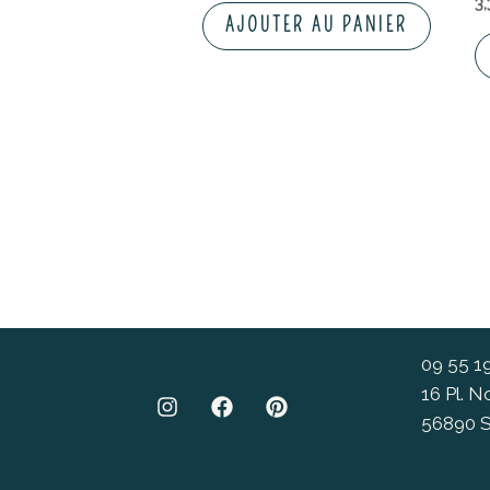
3
AJOUTER AU PANIER
09 55 1
16 Pl. 
56890 S