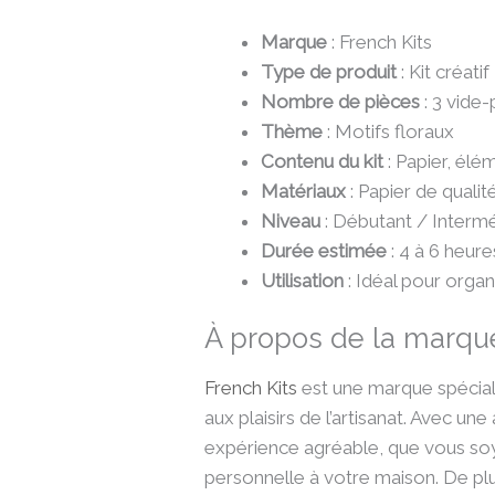
Marque
: French Kits
Type de produit
: Kit créati
Nombre de pièces
: 3 vide-
Thème
: Motifs floraux
Contenu du kit
: Papier, élé
Matériaux
: Papier de qualit
Niveau
: Débutant / Intermé
Durée estimée
: 4 à 6 heur
Utilisation
: Idéal pour orga
À propos de la marqu
French Kits
est une marque spéciali
aux plaisirs de l’artisanat. Avec un
expérience agréable, que vous soy
personnelle à votre maison. De pl