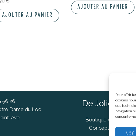
,30
€
AJOUTER AU PANIER
AJOUTER AU PANIER
Pour offrir 
cookies pour
9 56 26
De Jolies Ch
ces technolo
Notre Dame du Loc
navigation ou
consentement
aint-Avé
Boutique cadeaux Va
Concept Store Van
ACC