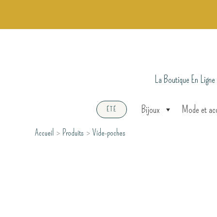
Aller
au
contenu
La Boutique En Ligne
Bijoux
Mode et ac
ÉTÉ
Accueil
Produits
Vide-poches