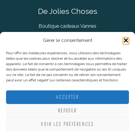
De Jolies Choses
Boutique cadeaux Vannes
Concept Store Vannes
Gérer le consentement
Pour offrir les meilleures expériences, nous utilisons des technologies
telles que les cookies pour stocker et/ou accéder aux informations des
Informations légales
appareils. Le fait de consentir à ces technologies nous permettra de traiter
des données telles que le comportement de navigation ou les ID uniques
sur ce site. Le fait de ne pas consentir ou de retirer son consentement
CGV
peut avoir un effet négatif sur certaines caractéristiques et fonctions.
Mentions Légales
Politique De Confidentialité
ACCEPTER
Plan du site
REFUSER
VOIR LES PRÉFÉRENCES
Copyright © 2026 De Jolies Choses |
Création Lucie Mahé -