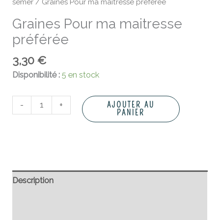
semer
/ Graines Pour ma maitresse préférée
Graines Pour ma maitresse
préférée
3,30
€
Disponibilité :
5 en stock
-
+
AJOUTER AU
PANIER
Description
Informations complémentaires