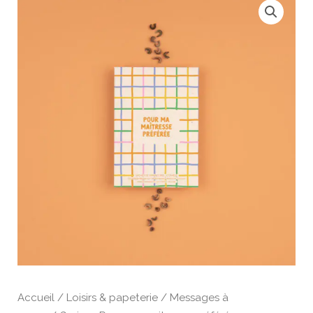
de
Graines
Pour
ma
maitresse
préférée
Accueil
/
Loisirs & papeterie
/
Messages à