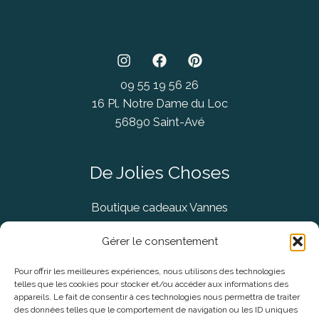
09 55 19 56 26
16 Pl. Notre Dame du Loc
56890 Saint-Avé
De Jolies Choses
Boutique cadeaux Vannes
Concept Store Vannes
Gérer le consentement
Pour offrir les meilleures expériences, nous utilisons des technologies
telles que les cookies pour stocker et/ou accéder aux informations des
Informations légales
appareils. Le fait de consentir à ces technologies nous permettra de traiter
des données telles que le comportement de navigation ou les ID uniques